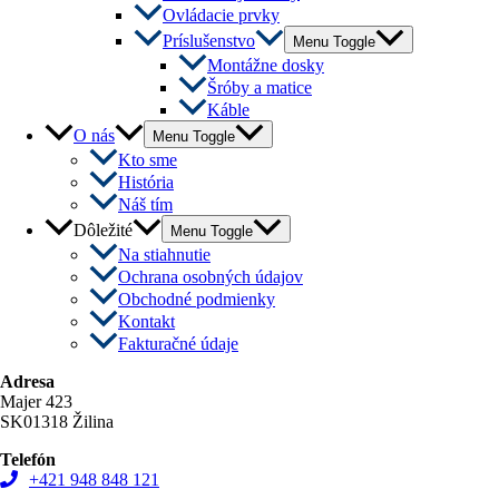
Ovládacie prvky
Príslušenstvo
Menu Toggle
Montážne dosky
Šróby a matice
Káble
O nás
Menu Toggle
Kto sme
História
Náš tím
Dôležité
Menu Toggle
Na stiahnutie
Ochrana osobných údajov
Obchodné podmienky
Kontakt
Fakturačné údaje
Adresa
Majer 423
SK01318 Žilina
Telefón
+421 948 848 121