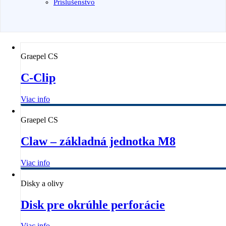
Príslušenstvo
Graepel CS
C-Clip
Viac info
Graepel CS
Claw – základná jednotka M8
Viac info
Disky a olivy
Disk pre okrúhle perforácie
Viac info