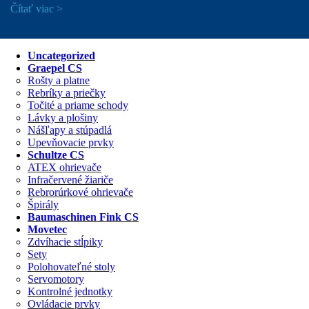
Čítať viac
Uncategorized
Graepel CS
Rošty a platne
Rebríky a priečky
Točité a priame schody
Lávky a plošiny
Nášľapy a stúpadlá
Upevňovacie prvky
Schultze CS
ATEX ohrievače
Infračervené žiariče
Rebrorúrkové ohrievače
Špirály
Baumaschinen Fink CS
Movetec
Zdvíhacie stĺpiky
Sety
Polohovateľné stoly
Servomotory
Kontrolné jednotky
Ovládacie prvky