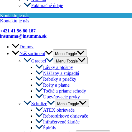
Fakturačné údaje
Kontaktujte nás
Kontaktujte nás
+421 41 56 80 187
insumma@insumma.sk
Domov
Náš sortiment
Menu Toggle
Graepel
Menu Toggle
Lávky a plošiny
Nášľapy a stúpadlá
Rebríky a priečky
Rošty a platne
Točité a priame schody
Upevňovacie prvky
Schultze
Menu Toggle
ATEX ohrievače
Rebrorúrkové ohrievače
Infračervené žiariče
Špirály