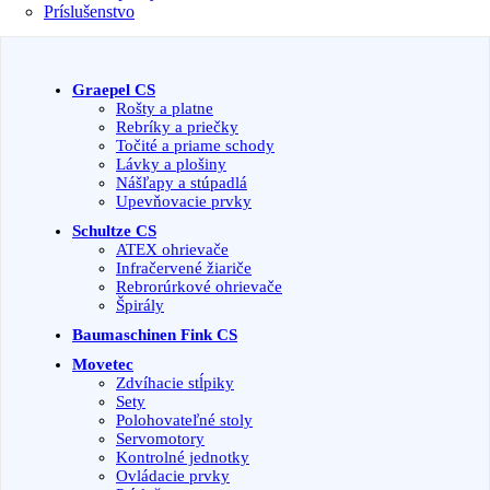
Príslušenstvo
Filter produktov
Graepel CS
Rošty a platne
Rebríky a priečky
Točité a priame schody
Lávky a plošiny
Nášľapy a stúpadlá
Upevňovacie prvky
Schultze CS
ATEX ohrievače
Infračervené žiariče
Rebrorúrkové ohrievače
Špirály
Baumaschinen Fink CS
Movetec
Zdvíhacie stĺpiky
Sety
Polohovateľné stoly
Servomotory
Kontrolné jednotky
Ovládacie prvky