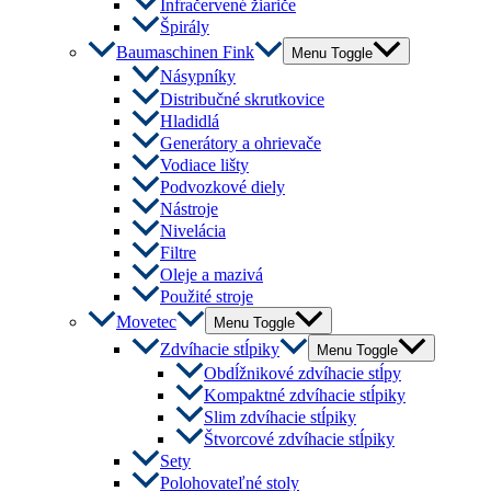
Infračervené žiariče
Špirály
Baumaschinen Fink
Menu Toggle
Násypníky
Distribučné skrutkovice
Hladidlá
Generátory a ohrievače
Vodiace lišty
Podvozkové diely
Nástroje
Nivelácia
Filtre
Oleje a mazivá
Použité stroje
Movetec
Menu Toggle
Zdvíhacie stĺpiky
Menu Toggle
Obdĺžnikové zdvíhacie stĺpy
Kompaktné zdvíhacie stĺpiky
Slim zdvíhacie stĺpiky
Štvorcové zdvíhacie stĺpiky
Sety
Polohovateľné stoly