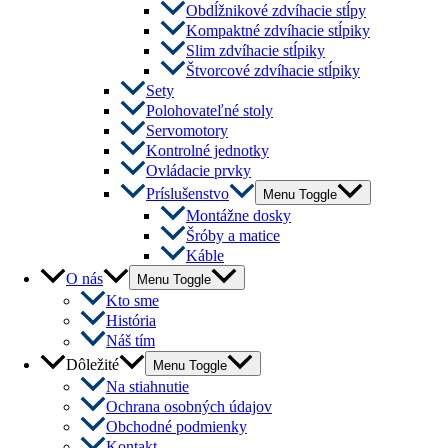
Obdĺžnikové zdvíhacie stĺpy
Kompaktné zdvíhacie stĺpiky
Slim zdvíhacie stĺpiky
Štvorcové zdvíhacie stĺpiky
Sety
Polohovateľné stoly
Servomotory
Kontrolné jednotky
Ovládacie prvky
Príslušenstvo
Menu Toggle
Montážne dosky
Šróby a matice
Káble
O nás
Menu Toggle
Kto sme
História
Náš tím
Dôležité
Menu Toggle
Na stiahnutie
Ochrana osobných údajov
Obchodné podmienky
Kontakt