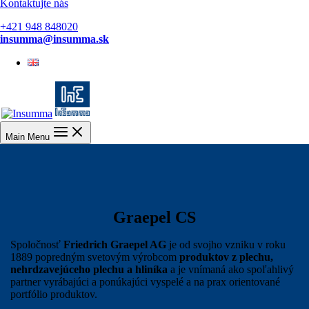
Kontaktujte nás
+421 948 848020
insumma@insumma.sk
English
Main Menu
Graepel CS
Spoločnosť
Friedrich Graepel AG
je od svojho vzniku v roku
1889 popredným svetovým výrobcom
produktov z plechu,
nehrdzavejúceho plechu a hliníka
a je vnímaná ako spoľahlivý
partner vyrábajúci a ponúkajúci vyspelé a na prax orientované
portfólio produktov.