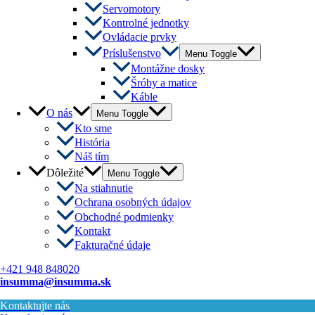
Servomotory
Kontrolné jednotky
Ovládacie prvky
Príslušenstvo
Menu Toggle
Montážne dosky
Šróby a matice
Káble
O nás
Menu Toggle
Kto sme
História
Náš tím
Dôležité
Menu Toggle
Na stiahnutie
Ochrana osobných údajov
Obchodné podmienky
Kontakt
Fakturačné údaje
+421 948 848020
insumma@insumma.sk
Kontaktujte nás