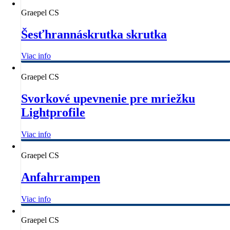
Graepel CS
Šesťhrannáskrutka skrutka
Viac info
Graepel CS
Svorkové upevnenie pre mriežku
Lightprofile
Viac info
Graepel CS
Anfahrrampen
Viac info
Graepel CS