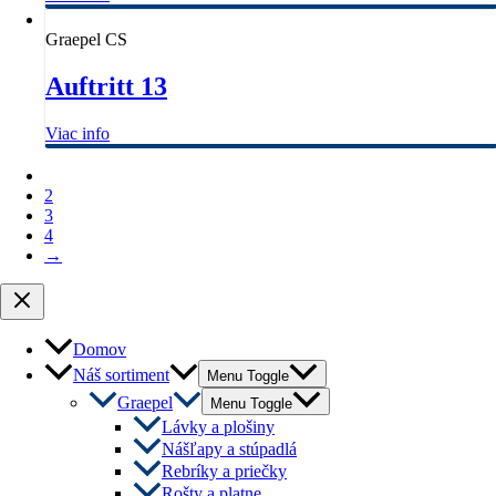
Graepel CS
Auftritt 13
Viac info
1
2
3
4
→
Domov
Náš sortiment
Menu Toggle
Graepel
Menu Toggle
Lávky a plošiny
Nášľapy a stúpadlá
Rebríky a priečky
Rošty a platne