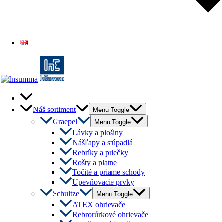
English
Náš sortiment
Menu Toggle
Graepel
Menu Toggle
Lávky a plošiny
Nášľapy a stúpadlá
Rebríky a priečky
Rošty a platne
Točité a priame schody
Upevňovacie prvky
Schultze
Menu Toggle
ATEX ohrievače
Rebrorúrkové ohrievače