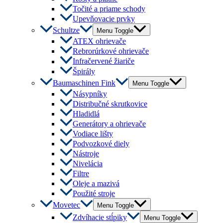
Točité a priame schody
Upevňovacie prvky
Schultze
Menu Toggle
ATEX ohrievače
Rebrorúrkové ohrievače
Infračervené žiariče
Špirály
Baumaschinen Fink
Menu Toggle
Násypníky
Distribučné skrutkovice
Hladidlá
Generátory a ohrievače
Vodiace lišty
Podvozkové diely
Nástroje
Nivelácia
Filtre
Oleje a mazivá
Použité stroje
Movetec
Menu Toggle
Zdvíhacie stĺpiky
Menu Toggle