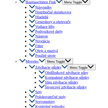
Baumaschinen Fink
Menu Toggle
Násypníky
Distribučné skrutkovice
Hladidlá
Generátory a ohrievače
Vodiace lišty
Podvozkové diely
Nástroje
Nivelácia
Filtre
Oleje a mazivá
Použité stroje
Movetec
Menu Toggle
Zdvíhacie stĺpiky
Menu Toggle
Obdĺžnikové zdvíhacie stĺpy
Kompaktné zdvíhacie stĺpiky
Slim zdvíhacie stĺpiky
Štvorcové zdvíhacie stĺpiky
Sety
Polohovateľné stoly
Servomotory
Kontrolné jednotky