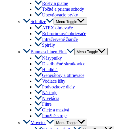
Rošty a platne
Točité a priame schody
Upevňovacie prvky
Schultze
Menu Toggle
ATEX ohrievače
Rebrorúrkové ohrievače
Infračervené žiariče
Špirály
Baumaschinen Fink
Menu Toggle
Násypníky
Distribučné skrutkovice
Hladidlá
Generátory a ohrievače
Vodiace lišty
Podvozkové diely
Nástroje
Nivelácia
Filtre
Oleje a mazivá
Použité stroje
Movetec
Menu Toggle