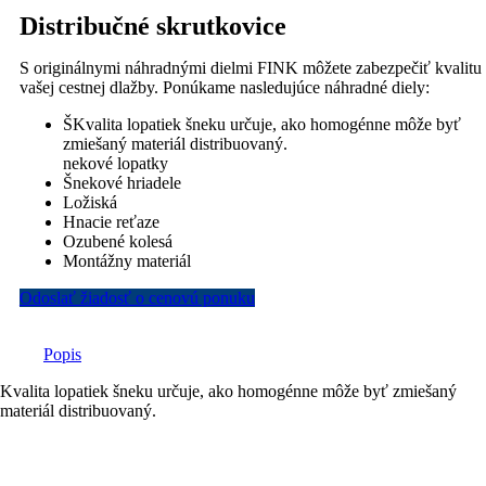
Distribučné skrutkovice
S originálnymi náhradnými dielmi FINK môžete zabezpečiť kvalitu
vašej cestnej dlažby. Ponúkame nasledujúce náhradné diely:
ŠKvalita lopatiek šneku určuje, ako homogénne môže byť
zmiešaný materiál distribuovaný.
nekové lopatky
Šnekové hriadele
Ložiská
Hnacie reťaze
Ozubené kolesá
Montážny materiál
Odoslať žiadosť o cenovú ponuku
Popis
Kvalita lopatiek šneku určuje, ako homogénne môže byť zmiešaný
materiál distribuovaný.