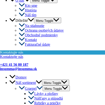
O nás
Menu Toggle
Kto sme
História
Náš tím
Dôležité
Menu Toggle
Na stiahnutie
Ochrana osobných údajov
Obchodné podmienky
Kontakt
Fakturačné údaje
Kontaktujte nás
Kontaktujte nás
+421 41 56 80 187
insumma@insumma.sk
Domov
Náš sortiment
Menu Toggle
Graepel
Menu Toggle
Lávky a plošiny
Nášľapy a stúpadlá
Rebríky a priečky