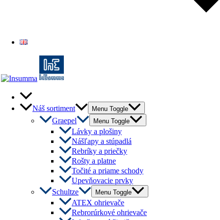
English
Náš sortiment
Menu Toggle
Graepel
Menu Toggle
Lávky a plošiny
Nášľapy a stúpadlá
Rebríky a priečky
Rošty a platne
Točité a priame schody
Upevňovacie prvky
Schultze
Menu Toggle
ATEX ohrievače
Rebrorúrkové ohrievače