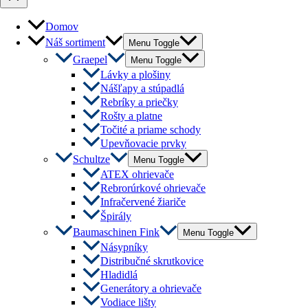
Domov
Náš sortiment
Menu Toggle
Graepel
Menu Toggle
Lávky a plošiny
Nášľapy a stúpadlá
Rebríky a priečky
Rošty a platne
Točité a priame schody
Upevňovacie prvky
Schultze
Menu Toggle
ATEX ohrievače
Rebrorúrkové ohrievače
Infračervené žiariče
Špirály
Baumaschinen Fink
Menu Toggle
Násypníky
Distribučné skrutkovice
Hladidlá
Generátory a ohrievače
Vodiace lišty