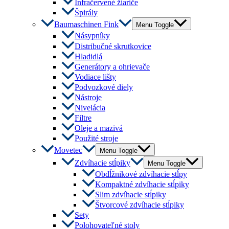
Infračervené žiariče
Špirály
Baumaschinen Fink
Menu Toggle
Násypníky
Distribučné skrutkovice
Hladidlá
Generátory a ohrievače
Vodiace lišty
Podvozkové diely
Nástroje
Nivelácia
Filtre
Oleje a mazivá
Použité stroje
Movetec
Menu Toggle
Zdvíhacie stĺpiky
Menu Toggle
Obdĺžnikové zdvíhacie stĺpy
Kompaktné zdvíhacie stĺpiky
Slim zdvíhacie stĺpiky
Štvorcové zdvíhacie stĺpiky
Sety
Polohovateľné stoly