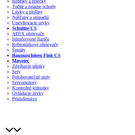
Rebríky a priečky
Točité a priame schody
Lávky a plošiny
Nášľapy a stúpadlá
Upevňovacie prvky
Schultze CS
ATEX ohrievače
Infračervené žiariče
Rebrorúrkové ohrievače
Špirály
Baumaschinen Fink CS
Movetec
Zdvíhacie stĺpiky
Sety
Polohovateľné stoly
Servomotory
Kontrolné jednotky
Ovládacie prvky
Príslušenstvo