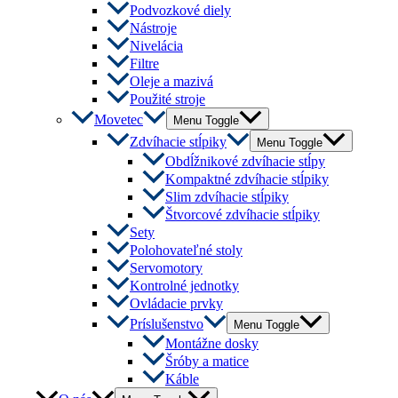
Podvozkové diely
Nástroje
Nivelácia
Filtre
Oleje a mazivá
Použité stroje
Movetec
Menu Toggle
Zdvíhacie stĺpiky
Menu Toggle
Obdĺžnikové zdvíhacie stĺpy
Kompaktné zdvíhacie stĺpiky
Slim zdvíhacie stĺpiky
Štvorcové zdvíhacie stĺpiky
Sety
Polohovateľné stoly
Servomotory
Kontrolné jednotky
Ovládacie prvky
Príslušenstvo
Menu Toggle
Montážne dosky
Šróby a matice
Káble