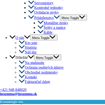
Servomotory
Kontrolné jednotky
Ovládacie prvky
Príslušenstvo
Menu Toggle
Montážne dosky
Šróby a matice
Káble
O nás
Menu Toggle
Kto sme
História
Náš tím
Dôležité
Menu Toggle
Na stiahnutie
Ochrana osobných údajov
Obchodné podmienky
Kontakt
Fakturačné údaje
+421 948 848020
insumma@insumma.sk
Kontaktujte nás