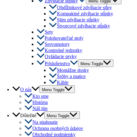
Zdvíhacie stĺpiky
Menu Toggle
Obdĺžnikové zdvíhacie stĺpy
Kompaktné zdvíhacie stĺpiky
Slim zdvíhacie stĺpiky
Štvorcové zdvíhacie stĺpiky
Sety
Polohovateľné stoly
Servomotory
Kontrolné jednotky
Ovládacie prvky
Príslušenstvo
Menu Toggle
Montážne dosky
Šróby a matice
Káble
O nás
Menu Toggle
Kto sme
História
Náš tím
Dôležité
Menu Toggle
Na stiahnutie
Ochrana osobných údajov
Obchodné podmienky