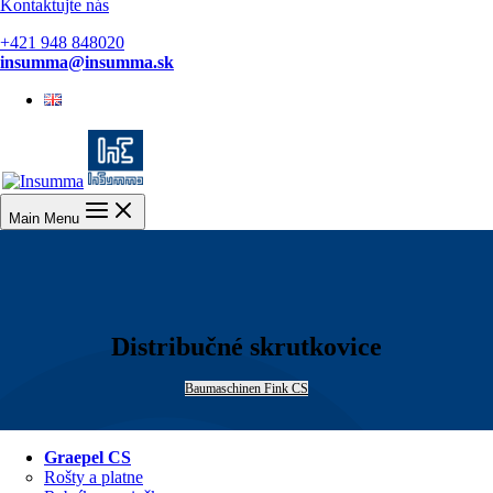
Kontaktujte nás
+421 948 848020
insumma@insumma.sk
English
Main Menu
Distribučné skrutkovice
Baumaschinen Fink CS
Graepel CS
Rošty a platne