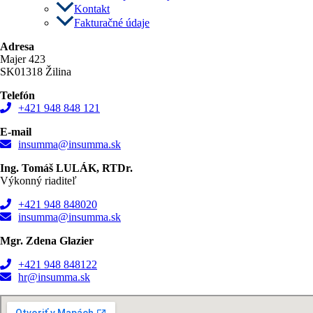
Kontakt
Fakturačné údaje
Adresa
Majer 423
SK01318 Žilina
Telefón
+421 948 848 121
E-mail
insumma@insumma.sk
Ing. Tomáš LULÁK, RTDr.
Výkonný riaditeľ
+421 948 848020
insumma@insumma.sk
Mgr. Zdena Glazier
+421 948 848122
hr@insumma.sk