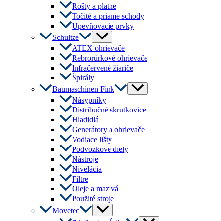
Rošty a platne
Točité a priame schody
Upevňovacie prvky
Menu
Schultze
Toggle
ATEX ohrievače
Rebrorúrkové ohrievače
Infračervené žiariče
Špirály
Menu
Baumaschinen Fink
Toggle
Násypníky
Distribučné skrutkovice
Hladidlá
Generátory a ohrievače
Vodiace lišty
Podvozkové diely
Nástroje
Nivelácia
Filtre
Oleje a mazivá
Použité stroje
Menu
Movetec
Toggle
Menu