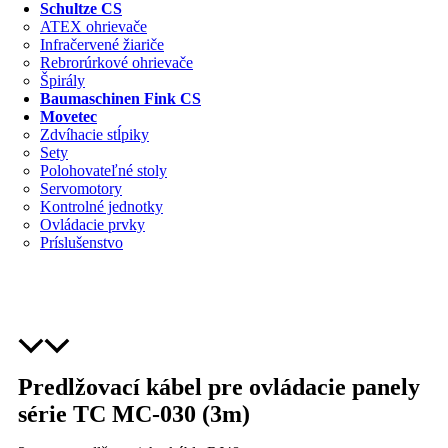
Schultze CS
ATEX ohrievače
Infračervené žiariče
Rebrorúrkové ohrievače
Špirály
Baumaschinen Fink CS
Movetec
Zdvíhacie stĺpiky
Sety
Polohovateľné stoly
Servomotory
Kontrolné jednotky
Ovládacie prvky
Príslušenstvo
Predlžovací kábel pre ovládacie panely
série TC MC-030 (3m)