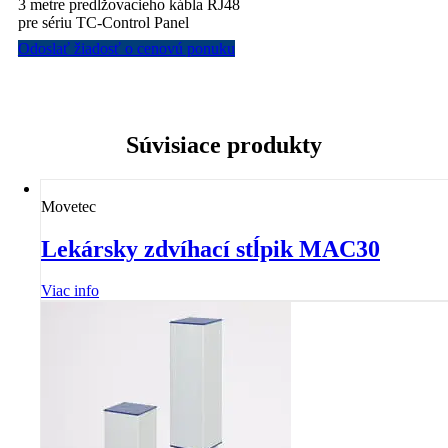
3 metre predlžovacieho kábla RJ48
pre sériu TC-Control Panel
Odoslať žiadosť o cenovú ponuku
Súvisiace produkty
Movetec
Lekársky zdvíhací stĺpik MAC30
Viac info