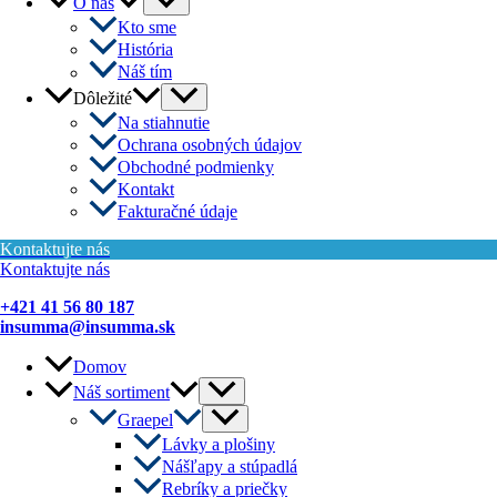
O nás
Toggle
Kto sme
História
Náš tím
Menu
Dôležité
Toggle
Na stiahnutie
Ochrana osobných údajov
Obchodné podmienky
Kontakt
Fakturačné údaje
Kontaktujte nás
Kontaktujte nás
+421 41 56 80 187
insumma@insumma.sk
Domov
Menu
Náš sortiment
Toggle
Menu
Graepel
Toggle
Lávky a plošiny
Nášľapy a stúpadlá
Rebríky a priečky