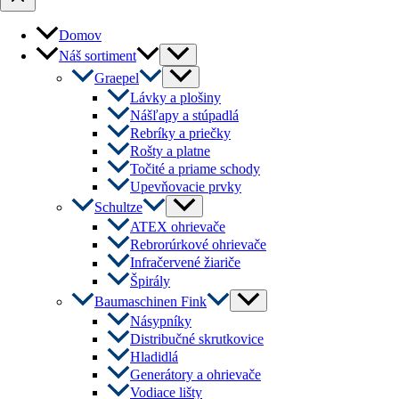
Domov
Menu
Náš sortiment
Toggle
Menu
Graepel
Toggle
Lávky a plošiny
Nášľapy a stúpadlá
Rebríky a priečky
Rošty a platne
Točité a priame schody
Upevňovacie prvky
Menu
Schultze
Toggle
ATEX ohrievače
Rebrorúrkové ohrievače
Infračervené žiariče
Špirály
Menu
Baumaschinen Fink
Toggle
Násypníky
Distribučné skrutkovice
Hladidlá
Generátory a ohrievače
Vodiace lišty