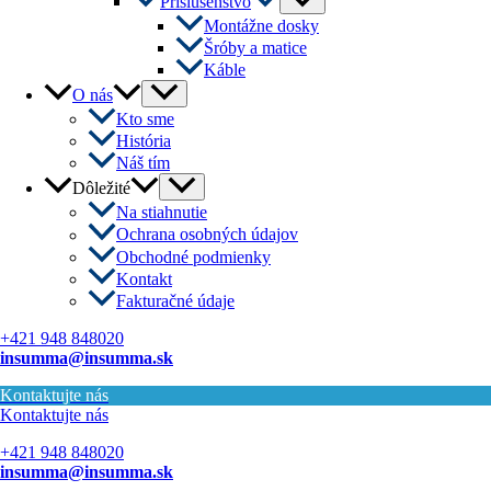
Príslušenstvo
Toggle
Montážne dosky
Šróby a matice
Káble
Menu
O nás
Toggle
Kto sme
História
Náš tím
Menu
Dôležité
Toggle
Na stiahnutie
Ochrana osobných údajov
Obchodné podmienky
Kontakt
Fakturačné údaje
+421 948 848020
insumma@insumma.sk
Kontaktujte nás
Kontaktujte nás
+421 948 848020
insumma@insumma.sk