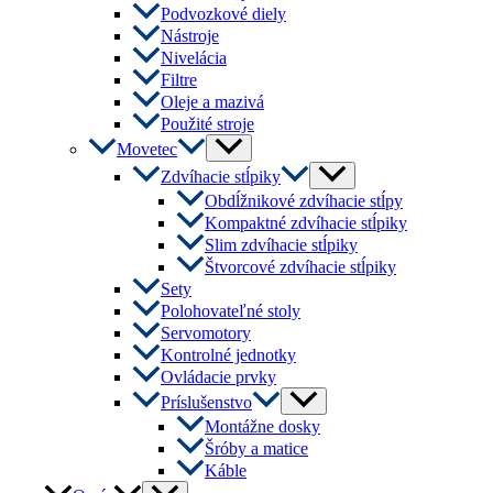
Podvozkové diely
Nástroje
Nivelácia
Filtre
Oleje a mazivá
Použité stroje
Menu
Movetec
Toggle
Menu
Zdvíhacie stĺpiky
Toggle
Obdĺžnikové zdvíhacie stĺpy
Kompaktné zdvíhacie stĺpiky
Slim zdvíhacie stĺpiky
Štvorcové zdvíhacie stĺpiky
Sety
Polohovateľné stoly
Servomotory
Kontrolné jednotky
Ovládacie prvky
Menu
Príslušenstvo
Toggle
Montážne dosky
Šróby a matice
Káble
Menu