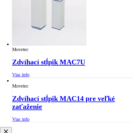
Movetec
Zdvíhací stĺpik MAC7U
Viac info
Movetec
Zdvíhací stĺpik MAC14 pre veľké
zaťaženie
Viac info