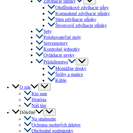
Zdvíhacie stĺpiky
Toggle
Obdĺžnikové zdvíhacie stĺpy
Kompaktné zdvíhacie stĺpiky
Slim zdvíhacie stĺpiky
Štvorcové zdvíhacie stĺpiky
Sety
Polohovateľné stoly
Servomotory
Kontrolné jednotky
Ovládacie prvky
Menu
Príslušenstvo
Toggle
Montážne dosky
Šróby a matice
Káble
Menu
O nás
Toggle
Kto sme
História
Náš tím
Menu
Dôležité
Toggle
Na stiahnutie
Ochrana osobných údajov
Obchodné podmienky