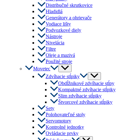
Distribučné skrutkovice
Hladidlá
Generátory a ohrievače
Vodiace lišty
Podvozkové diely
Nástroje
Nivelácia
Filtre
Oleje a mazivá
Použité stroje
Menu
Movetec
Toggle
Menu
Zdvíhacie stĺpiky
Toggle
Obdĺžnikové zdvíhacie stĺpy
Kompaktné zdvíhacie stĺpiky
Slim zdvíhacie stĺpiky
Štvorcové zdvíhacie stĺpiky
Sety
Polohovateľné stoly
Servomotory
Kontrolné jednotky
Ovládacie prvky
Menu