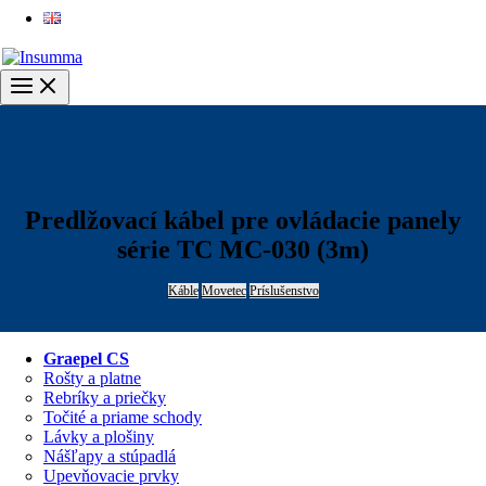
English
Main
Menu
Predlžovací kábel pre ovládacie panely
série TC MC-030 (3m)
Káble
Movetec
Príslušenstvo
Graepel CS
Rošty a platne
Rebríky a priečky
Točité a priame schody
Lávky a plošiny
Nášľapy a stúpadlá
Upevňovacie prvky