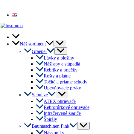
English
Menu
Náš sortiment
Toggle
Menu
Graepel
Toggle
Lávky a plošiny
Nášľapy a stúpadlá
Rebríky a priečky
Rošty a platne
Točité a priame schody
Upevňovacie prvky
Menu
Schultze
Toggle
ATEX ohrievače
Rebrorúrkové ohrievače
Infračervené žiariče
Špirály
Menu
Baumaschinen Fink
Toggle
Násypníky