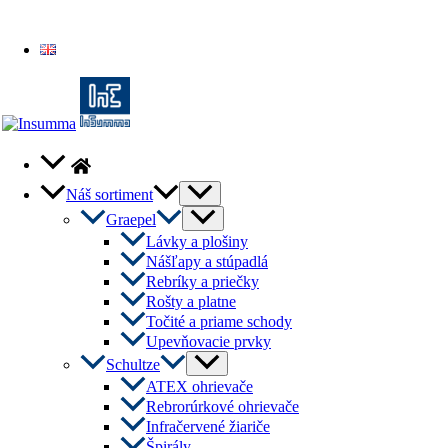
English
Menu
Náš sortiment
Toggle
Menu
Graepel
Toggle
Lávky a plošiny
Nášľapy a stúpadlá
Rebríky a priečky
Rošty a platne
Točité a priame schody
Upevňovacie prvky
Menu
Schultze
Toggle
ATEX ohrievače
Rebrorúrkové ohrievače
Infračervené žiariče
Špirály