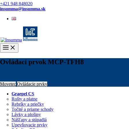
+421 948 848020
insumma@insumma.sk
English
Main
Menu
Ovládací prvok MCP-TFH8
Movetec
Ovládacie prvky
Graepel CS
Rošty a platne
Rebríky a priečky
Točité a priame schody
Lávky a plošiny
Nášľapy a stúpadlá
Upevňovacie prvky