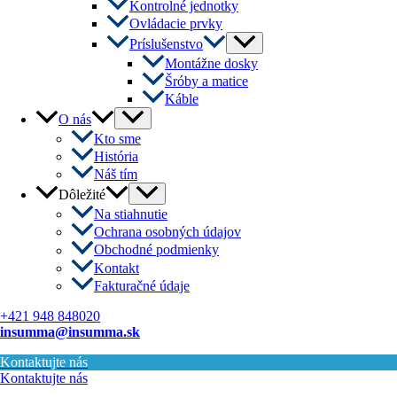
Kontrolné jednotky
Ovládacie prvky
Menu
Príslušenstvo
Toggle
Montážne dosky
Šróby a matice
Káble
Menu
O nás
Toggle
Kto sme
História
Náš tím
Menu
Dôležité
Toggle
Na stiahnutie
Ochrana osobných údajov
Obchodné podmienky
Kontakt
Fakturačné údaje
+421 948 848020
insumma@insumma.sk
Kontaktujte nás
Kontaktujte nás