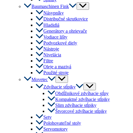
Menu
Baumaschinen Fink
Toggle
Násypníky
Distribučné skrutkovice
Hladidlá
Generátory a ohrievače
Vodiace lišty
Podvozkové diely
Nástroje
Nivelácia
Filtre
Oleje a mazivá
Použité stroje
Menu
Movetec
Toggle
Menu
Zdvíhacie stĺpiky
Toggle
Obdĺžnikové zdvíhacie stĺpy
Kompaktné zdvíhacie stĺpiky
Slim zdvíhacie stĺpiky
Štvorcové zdvíhacie stĺpiky
Sety
Polohovateľné stoly
Servomotory