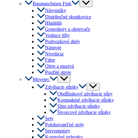
Menu
Baumaschinen Fink
Toggle
Násypníky
Distribučné skrutkovice
Hladidlá
Generátory a ohrievače
Vodiace lišty
Podvozkové diely
Nástroje
Nivelácia
Filtre
Oleje a mazivá
Použité stroje
Menu
Movetec
Toggle
Menu
Zdvíhacie stĺpiky
Toggle
Obdĺžnikové zdvíhacie stĺpy
Kompaktné zdvíhacie stĺpiky
Slim zdvíhacie stĺpiky
Štvorcové zdvíhacie stĺpiky
Sety
Polohovateľné stoly
Servomotory
Kontrolné jednotky