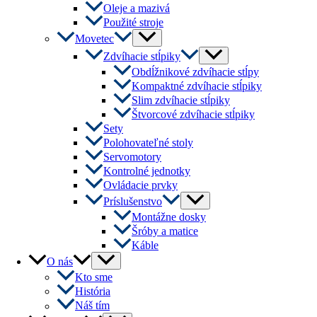
Oleje a mazivá
Použité stroje
Menu
Movetec
Toggle
Menu
Zdvíhacie stĺpiky
Toggle
Obdĺžnikové zdvíhacie stĺpy
Kompaktné zdvíhacie stĺpiky
Slim zdvíhacie stĺpiky
Štvorcové zdvíhacie stĺpiky
Sety
Polohovateľné stoly
Servomotory
Kontrolné jednotky
Ovládacie prvky
Menu
Príslušenstvo
Toggle
Montážne dosky
Šróby a matice
Káble
Menu
O nás
Toggle
Kto sme
História
Náš tím