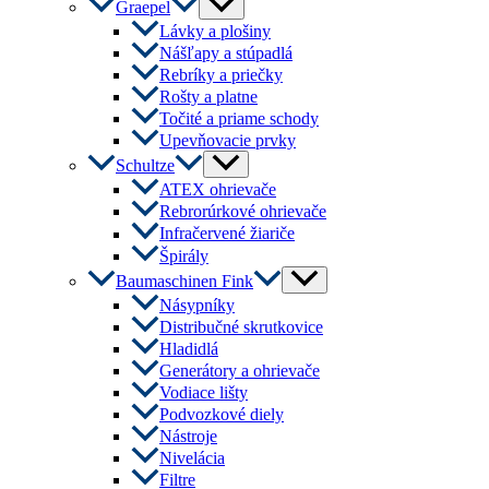
Menu
Graepel
Toggle
Lávky a plošiny
Nášľapy a stúpadlá
Rebríky a priečky
Rošty a platne
Točité a priame schody
Upevňovacie prvky
Menu
Schultze
Toggle
ATEX ohrievače
Rebrorúrkové ohrievače
Infračervené žiariče
Špirály
Menu
Baumaschinen Fink
Toggle
Násypníky
Distribučné skrutkovice
Hladidlá
Generátory a ohrievače
Vodiace lišty
Podvozkové diely
Nástroje
Nivelácia
Filtre