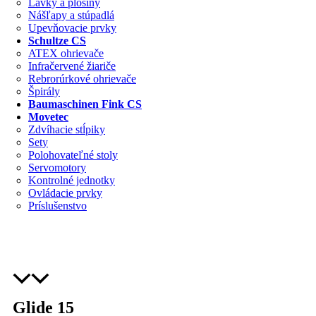
Lávky a plošiny
Nášľapy a stúpadlá
Upevňovacie prvky
Schultze CS
ATEX ohrievače
Infračervené žiariče
Rebrorúrkové ohrievače
Špirály
Baumaschinen Fink CS
Movetec
Zdvíhacie stĺpiky
Sety
Polohovateľné stoly
Servomotory
Kontrolné jednotky
Ovládacie prvky
Príslušenstvo
Glide 15