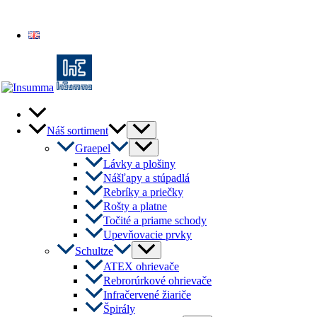
English
Menu
Náš sortiment
Toggle
Menu
Graepel
Toggle
Lávky a plošiny
Nášľapy a stúpadlá
Rebríky a priečky
Rošty a platne
Točité a priame schody
Upevňovacie prvky
Menu
Schultze
Toggle
ATEX ohrievače
Rebrorúrkové ohrievače
Infračervené žiariče
Špirály