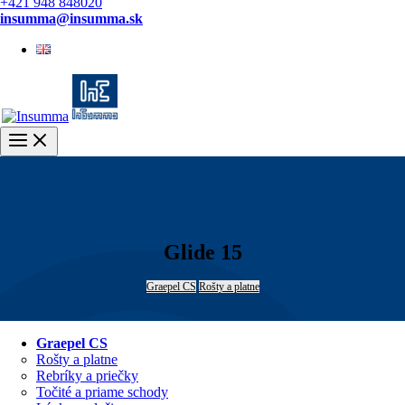
+421 948 848020
insumma@insumma.sk
English
Main
Menu
Glide 15
Graepel CS
Rošty a platne
Graepel CS
Rošty a platne
Rebríky a priečky
Točité a priame schody