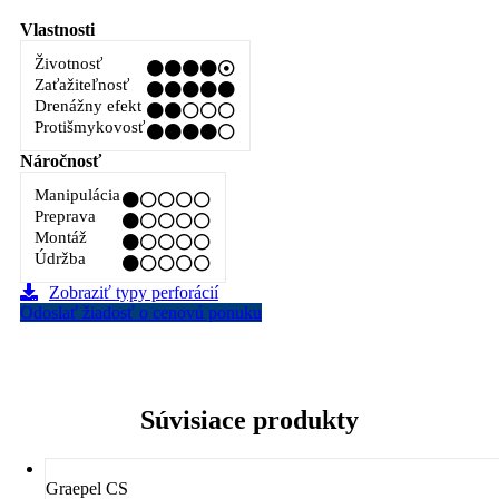
Vlastnosti
Životnosť
Zaťažiteľnosť
Drenážny efekt
Protišmykovosť
Náročnosť
Manipulácia
Preprava
Montáž
Údržba
Zobraziť typy perforácií
Odoslať žiadosť o cenovú ponuku
Súvisiace produkty
Graepel CS