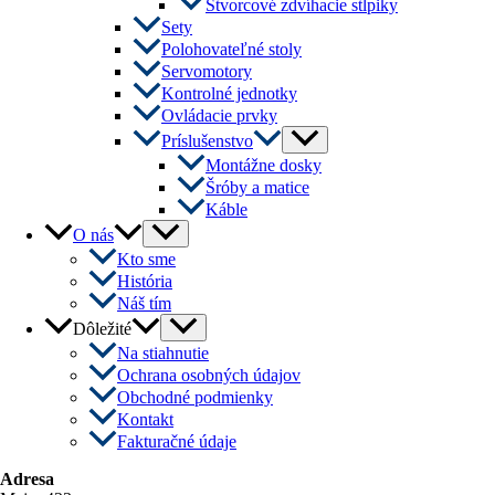
Štvorcové zdvíhacie stĺpiky
Sety
Polohovateľné stoly
Servomotory
Kontrolné jednotky
Ovládacie prvky
Menu
Príslušenstvo
Toggle
Montážne dosky
Šróby a matice
Káble
Menu
O nás
Toggle
Kto sme
História
Náš tím
Menu
Dôležité
Toggle
Na stiahnutie
Ochrana osobných údajov
Obchodné podmienky
Kontakt
Fakturačné údaje
Adresa