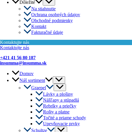
Menu
Dôležité
Toggle
Na stiahnutie
Ochrana osobných údajov
Obchodné podmienky
Kontakt
Fakturačné údaje
Kontaktujte nás
Kontaktujte nás
+421 41 56 80 187
insumma@insumma.sk
Domov
Menu
Náš sortiment
Toggle
Menu
Graepel
Toggle
Lávky a plošiny
Nášľapy a stúpadlá
Rebríky a priečky
Rošty a platne
Točité a priame schody
Upevňovacie prvky
Menu
Schultze