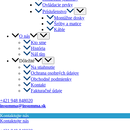
Ovládacie prvky
Menu
Príslušenstvo
Toggle
Montážne dosky
Šróby a matice
Káble
Menu
O nás
Toggle
Kto sme
História
Náš tím
Menu
Dôležité
Toggle
Na stiahnutie
Ochrana osobných údajov
Obchodné podmienky
Kontakt
Fakturačné údaje
+421 948 848020
insumma@insumma.sk
Kontaktujte nás
Kontaktujte nás