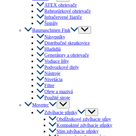
Toggle
ATEX ohrievače
Rebrorúrkové ohrievače
Infračervené žiariče
Špirály
Menu
Baumaschinen Fink
Toggle
Násypníky
Distribučné skrutkovice
Hladidlá
Generátory a ohrievače
Vodiace lišty
Podvozkové diely
Nástroje
Nivelácia
Filtre
Oleje a mazivá
Použité stroje
Menu
Movetec
Toggle
Menu
Zdvíhacie stĺpiky
Toggle
Obdĺžnikové zdvíhacie stĺpy
Kompaktné zdvíhacie stĺpiky
Slim zdvíhacie stĺpiky