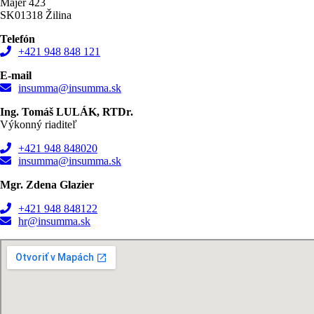
Majer 423
SK01318 Žilina
Telefón
+421 948 848 121
E-mail
insumma@insumma.sk
Ing. Tomáš LULÁK, RTDr.
Výkonný riaditeľ
+421 948 848020
insumma@insumma.sk
Mgr. Zdena Glazier
+421 948 848122
hr@insumma.sk